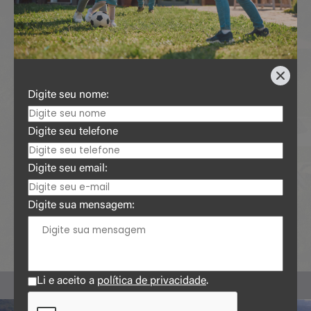
40%
75%
35%
Digite seu nome:
ESTRUTURAS
REDES DE ÁGUA
REDES DE ESGOTO
CONTENÇÃO
ARRUAMENTO
Digite seu telefone
Digite seu email:
40%
Digite sua mensagem:
REDE ELÉTRICA
Li e aceito a
política de privacidade
.