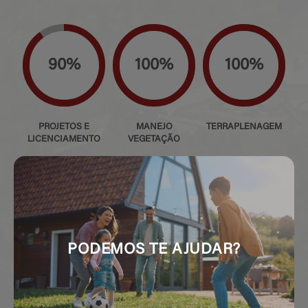
90%
100%
100%
PROJETOS E
MANEJO
TERRAPLENAGEM
LICENCIAMENTO
VEGETAÇÃO
100%
100%
100%
PODEMOS TE AJUDAR?
REDE DRENAGEM
REDE ÁGUA
REDE ESGOTO